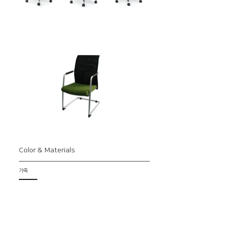
Color & Materials
가죽
BLACK
시트