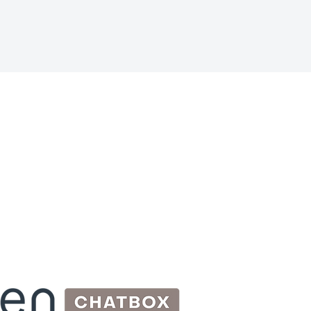
S
예산
수
적