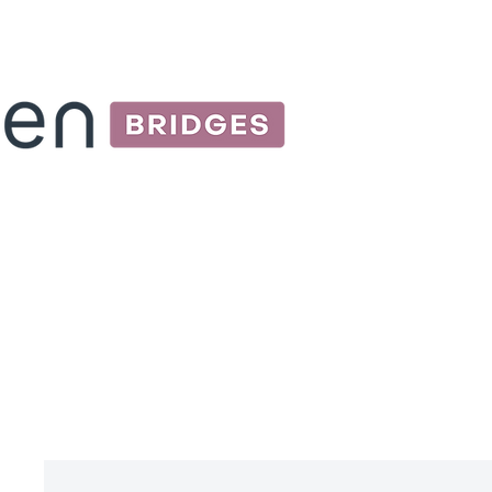
오
Si
간
완전
식