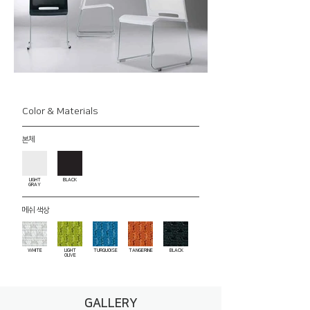
Color & Materials
본체
LIGHT
BLACK
GRAY
메쉬 색상
WHITE
LIGHT
TURQUOISE
TANGERINE
BLACK
OLIVE
GALLERY