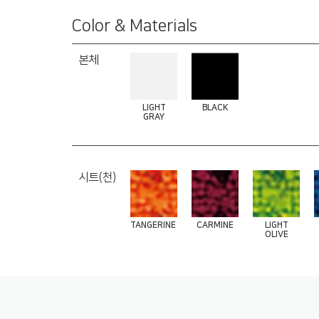
Color & Materials
본체
LIGHT
BLACK
GRAY
시트(천)
TANGERINE
CARMINE
LIGHT
OLIVE