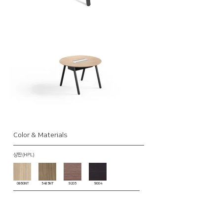
Color & Materials
​상판(HPL)
0860NT
5485NT
9205
9004
​상판(MFC)